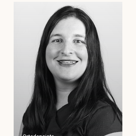
Licenciada en odontología por la
Universidad Complutense de
Madrid. Nº colegiada 28008937
Master en Ortodoncia y Ortopedia
Dentofacial. Master técnica Damon.
Certificación invisalign. Profesora
asociada Grado Odontología
Universidad Rey Juan Carlos