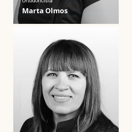
Ortodoncista
Marta Olmos
Higienista Dental titulada y
colegiada nº 281067