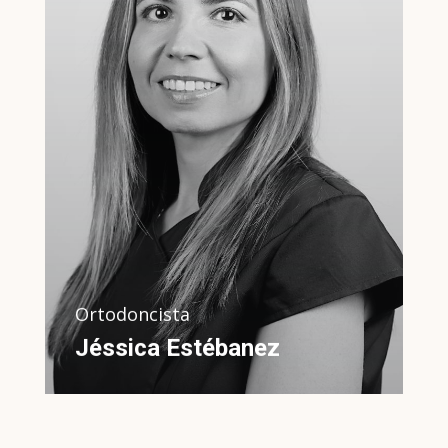
Licenciada en odontología por la
Universidad Alfonso X el Sabio,
colegiada nº 28007545, Master en
ortodoncia. Certificación Invisalign,
Insignia y Harmony. Master Damon.
Miembro de la sociedad Española
de Ortodoncia y de la Sociedad
Española de Alineadores.
Ortodoncista
Jéssica Estébanez