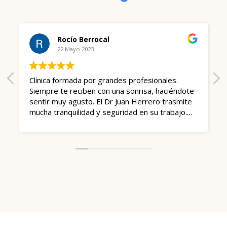
Rocío Berrocal
22 Mayo 2023
Clínica formada por grandes profesionales.
Siempre te reciben con una sonrisa, haciéndote
sentir muy agusto. El Dr Juan Herrero trasmite
mucha tranquilidad y seguridad en su trabajo.
Para personas como yo que siempre pasan "un
mal ratito" en el dentista es de agradecer 😊
Muy recomendable Gracias 🫂